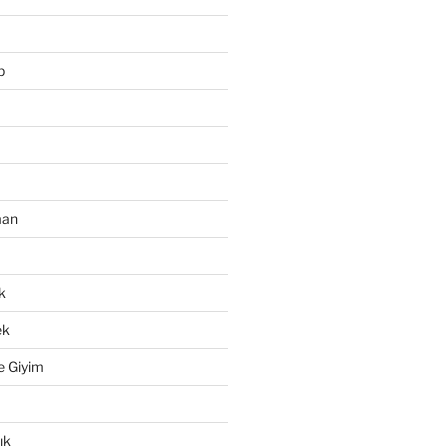
p
man
k
ek
e Giyim
ık