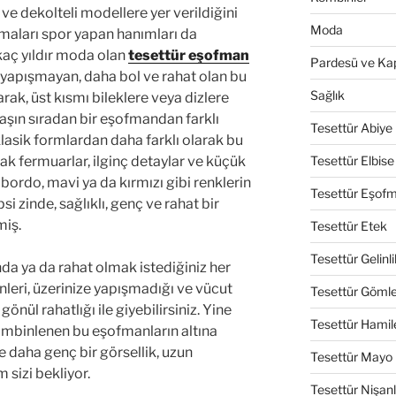
 ve dekolteli modellere yer verildiğini
Moda
rmaları spor yapan hanımları da
kaç yıldır moda olan
tesettür eşofman
Pardesü ve Ka
 yapışmayan, daha bol ve rahat olan bu
Sağlık
arak, üst kısmı bileklere veya dizlere
aşın sıradan bir eşofmandan farklı
Tesettür Abiye
klasik formlardan daha farklı olarak bu
Tesettür Elbise
lak fermuarlar, ilginç detaylar ve küçük
bordo, mavi ya da kırmızı gibi renklerin
Tesettür Eşof
i zinde, sağlıklı, genç ve rahat bir
miş.
Tesettür Etek
Tesettür Gelinli
da ya da rahat olmak istediğiniz her
nleri, üzerinize yapışmadığı ve vücut
Tesettür Göml
 gönül rahatlığı ile giyebilirsiniz. Yine
Tesettür Hamil
kombinlenen bu eşofmanların altına
e daha genç bir görsellik, uzun
Tesettür Mayo
 sizi bekliyor.
Tesettür Nişanl