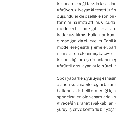
kullanabileceği tarzda kısa, dar
görüyoruz. Neyse ki tesettür fi
düşündüler de özellikle son bir
formlarına imza attılar. Vücuda
modeller bir tunik gibi tasarlan
kadar uzatılmış. Kullanılan kum
olmadığını da ekleyelim. Tabii 
modellere çeşitli işlemeler, par
nüanslar da eklenmiş. Lacivert, 
kullanıldığı bu eşofmanların heps
görüntü arzulayanlar için üretil
Spor yaparken, yürüyüş esnasın
alanda kullanabileceğini bu ürü
hatlarınızı da belli etmediği için
spor çizgileri olan eşarplarla 
giyeceğiniz rahat ayakkabılar il
yürüyüşler ve konforlu bir yaşam