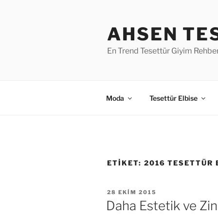
İçeriğe
geç
AHSEN TE
En Trend Tesettür Giyim Rehber
Moda
Tesettür Elbise
ETIKET:
2016 TESETTÜR
YAYIM
28 EKIM 2015
TARIHI
Daha Estetik ve Zin