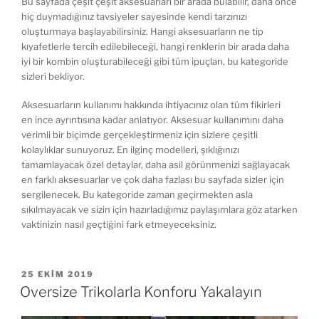
Bu sayfada çeşit çeşit aksesuarları bir arada bulabilir, daha önce
hiç duymadığınız tavsiyeler sayesinde kendi tarzınızı
oluşturmaya başlayabilirsiniz. Hangi aksesuarların ne tip
kıyafetlerle tercih edilebileceği, hangi renklerin bir arada daha
iyi bir kombin oluşturabileceği gibi tüm ipuçları, bu kategoride
sizleri bekliyor.
Aksesuarların kullanımı hakkında ihtiyacınız olan tüm fikirleri
en ince ayrıntısına kadar anlatıyor. Aksesuar kullanımını daha
verimli bir biçimde gerçekleştirmeniz için sizlere çeşitli
kolaylıklar sunuyoruz. En ilginç modelleri, şıklığınızı
tamamlayacak özel detaylar, daha asil görünmenizi sağlayacak
en farklı aksesuarlar ve çok daha fazlası bu sayfada sizler için
sergilenecek. Bu kategoride zaman geçirmekten asla
sıkılmayacak ve sizin için hazırladığımız paylaşımlara göz atarken
vaktinizin nasıl geçtiğini fark etmeyeceksiniz.
YAYIM
25 EKIM 2019
TARIHI
Oversize Trikolarla Konforu Yakalayın