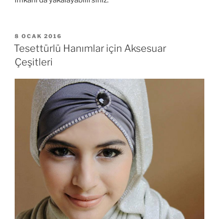
imkânı da yakalayabilirsiniz.
YAYIM
8 OCAK 2016
TARIHI
Tesettürlü Hanımlar için Aksesuar
Çeşitleri