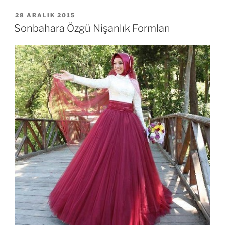
YAYIM
28 ARALIK 2015
TARIHI
Sonbahara Özgü Nişanlık Formları