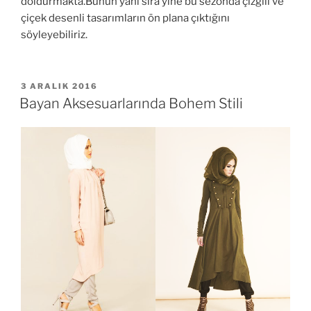
doldurmakta.Bunun yanı sıra yine bu sezonda çizgili ve
çiçek desenli tasarımların ön plana çıktığını
söyleyebiliriz.
YAYIM
3 ARALIK 2016
TARIHI
Bayan Aksesuarlarında Bohem Stili