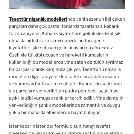
Tesettür nişanlık modelleri
nde yeni sezonun ilgi çeken
parçaları daha çok pastel tonlarda tasarlanan, kabarık
formu abiyeler. Kabarık kıyafetlere gelinliklerde alışık
olmakla birlikte artık çevremizde bu tarz gece
kıyafetleri işle dolaşan gelin adayları da göreceğiz.
Özellikle tül gibi uçuşan ve hareketli kumaşların
kullanıldığı bu modellerde yine saten de tülün ayrılmaz
bir parçası olarak karşımıza çıkıyor. Tesettürlü nişanlık
modelleri diğer abiyelerden farklı olarak daha masum
ve yumuşak bir tasarıma sahiptir. Bunun için sade ama
şık parçalara yer verilirken pudra pembesi, uçuk mavi,
açık lila gibi yumuşak renkler tercih edilir. Yine dantelin
yer verildiği nişanlık modellerinde romantik ve duygu
yüklü bir mana da elbiselerde hayat buluyor.
İster kabarık ister dar formlu olsun, hangi kıyafeti
giyerseniz giyin eşarp ve şallarınızı seçtiğiniz kıyafetin