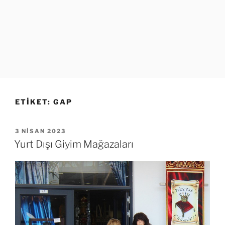
ETIKET:
GAP
YAYIM
3 NISAN 2023
TARIHI
Yurt Dışı Giyim Mağazaları