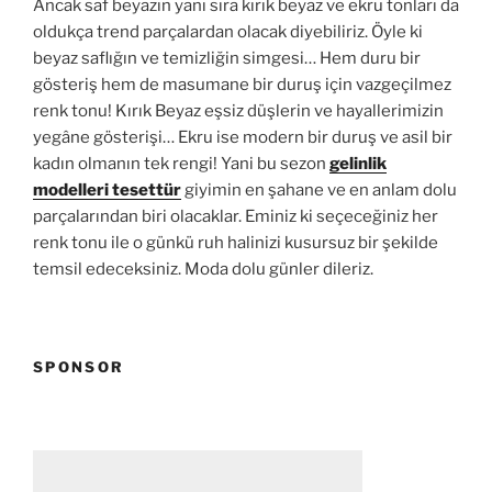
Ancak saf beyazın yanı sıra kırık beyaz ve ekru tonları da
oldukça trend parçalardan olacak diyebiliriz. Öyle ki
beyaz saflığın ve temizliğin simgesi… Hem duru bir
gösteriş hem de masumane bir duruş için vazgeçilmez
renk tonu! Kırık Beyaz eşsiz düşlerin ve hayallerimizin
yegâne gösterişi… Ekru ise modern bir duruş ve asil bir
kadın olmanın tek rengi! Yani bu sezon
gelinlik
modelleri tesettür
giyimin en şahane ve en anlam dolu
parçalarından biri olacaklar. Eminiz ki seçeceğiniz her
renk tonu ile o günkü ruh halinizi kusursuz bir şekilde
temsil edeceksiniz. Moda dolu günler dileriz.
SPONSOR