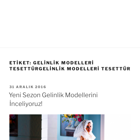
ETIKET:
GELINLIK MODELLERI
TESETTÜRGELINLIK MODELLERI TESETTÜR
YAYIM
31 ARALIK 2016
TARIHI
Yeni Sezon Gelinlik Modellerini
İnceliyoruz!