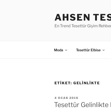
İçeriğe
geç
AHSEN TE
En Trend Tesettür Giyim Rehber
Moda
Tesettür Elbise
ETIKET:
GELINLIKTE
YAYIM
4 OCAK 2016
TARIHI
Tesettür Gelinlikte 