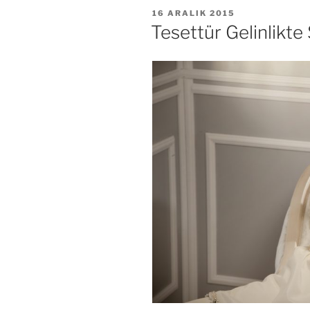
YAYIM
16 ARALIK 2015
TARIHI
Tesettür Gelinlikte