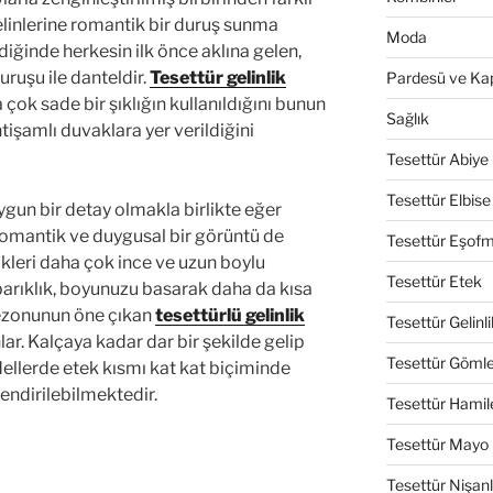
gelinlerine romantik bir duruş sunma
Moda
ldiğinde herkesin ilk önce aklına gelen,
uruşu ile danteldir.
Tesettür gelinlik
Pardesü ve Ka
çok sade bir şıklığın kullanıldığını bunun
Sağlık
tişamlı duvaklara yer verildiğini
Tesettür Abiye
Tesettür Elbise
ygun bir detay olmakla birlikte eğer
romantik ve duygusal bir görüntü de
Tesettür Eşof
ikleri daha çok ince ve uzun boylu
Tesettür Etek
barıklık, boyunuzu basarak daha da kısa
sezonunun öne çıkan
tesettürlü gelinlik
Tesettür Gelinli
lar. Kalçaya kadar dar bir şekilde gelip
Tesettür Göml
llerde etek kısmı kat kat biçiminde
endirilebilmektedir.
Tesettür Hamil
Tesettür Mayo
Tesettür Nişanl