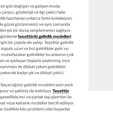
eçen gün değişen ve gelişen moda
rpıcı, gösterişli ve ilgi çekici hale
lik hazırlanan onlarca farklı koleksiyon,
de güzel görünmenizi ve aynı zamanda
en şık bir duruş sergilemenizi sağlıyor.
düğünlerde
tesettürlü gelinlik modelleri
ngin bir çeşide de sahip. Tesettür gelinlik
kapalı, uzun ve bol gelinlikler gelir ve
nda muhafazakar gelinlikler bu anlamın çok
ayan ve ışıldayan taşlarla süslenmiş, ince
asarımları ile dikkat çeken gelinlikler
 çekecek kadar şık ve dikkat çekici.
Seçeceğiniz gelinlik modelini sizin zevk
ınız ve şekliniz de belirliyor.
Tesettür
genellikle inci ve parlak taş işlemleri ile
kat veya kabarık modeller tercih ediliyor.
r özellikle kilo problemi olan bayanlar