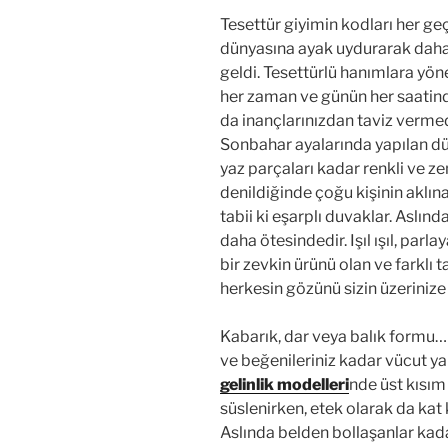
Tesettür giyimin kodları her g
dünyasına ayak uydurarak daha ça
geldi. Tesettürlü hanımlara yöne
her zaman ve günün her saatin
da inançlarınızdan taviz vermed
Sonbahar ayalarında yapılan 
yaz parçaları kadar renkli ve ze
denildiğinde çoğu kişinin aklına 
tabii ki eşarplı duvaklar. Aslı
daha ötesindedir. Işıl ışıl, parl
bir zevkin ürünü olan ve farklı t
herkesin gözünü sizin üzerinize
Kabarık, dar veya balık formu… 
ve beğenileriniz kadar vücut yap
gelinlik modelleri
nde üst kısım 
süslenirken, etek olarak da kat 
Aslında belden bollaşanlar kada