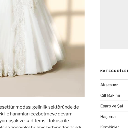
KATEGORILE
Aksesuar
Cilt Bakımı
Eşarp ve Şal
esettür modası gelinlik sektöründe de
nek ile hanımları cezbetmeye devam
Haşema
 o yumuşak ve kadifemsi dokusu ile
Kombinler
ylarla zenginleştirilmiş birbirinden farklı