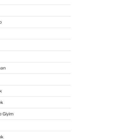
p
man
k
ek
e Giyim
ık