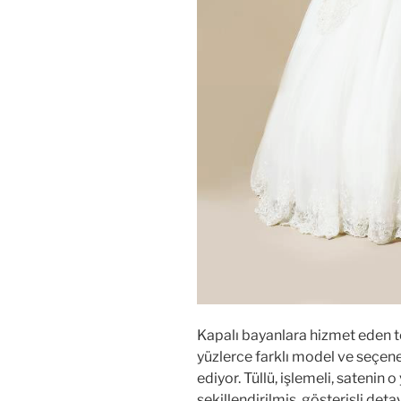
Kapalı bayanlara hizmet eden t
yüzlerce farklı model ve seçe
ediyor. Tüllü, işlemeli, satenin
şekillendirilmiş, gösterişli deta