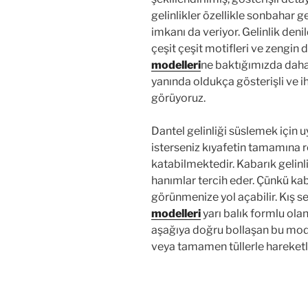
gelinlikler özellikle sonbahar 
imkanı da veriyor. Gelinlik deni
çeşit çeşit motifleri ve zengin d
modelleri
ne baktığımızda daha 
yanında oldukça gösterişli ve ih
görüyoruz.
Dantel gelinliği süslemek için u
isterseniz kıyafetin tamamına 
katabilmektedir. Kabarık gelinl
hanımlar tercih eder. Çünkü ka
görünmenize yol açabilir. Kış 
modelleri
yarı balık formlu olan
aşağıya doğru bollaşan bu mode
veya tamamen tüllerle hareketl