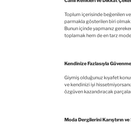
Canlı Renkleri ve Dikkat Çeken
Toplum içerisinde beğenilen ve
parmakla gösterilen biri olmak
Bunun içinde yapmanız gerekenl
toplamak hem de en tarz model
Kendinize Fazlasıyla Güvenmel
Giymiş olduğunuz kıyafet konus
ve kendinizi iyi hissetmiyorsanı
özgüven kazandıracak parçaları
Moda Dergilerini Karıştırın v