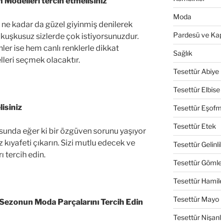
 Modelleri tercih etmelisiniz
Moda
 ne kadar da güzel giyinmiş denilerek
Pardesü ve Ka
 kuşkusuz sizlerde çok istiyorsunuzdur.
er ise hem canlı renklerle dikkat
Sağlık
leri seçmek olacaktır.
Tesettür Abiye
Tesettür Elbise
isiniz
Tesettür Eşof
Tesettür Etek
unda eğer ki bir özgüven sorunu yaşıyor
z kıyafeti çıkarın. Sizi mutlu edecek ve
Tesettür Gelinli
 tercih edin.
Tesettür Göml
Tesettür Hamil
Tesettür Mayo
e Sezonun Moda Parçalarını Tercih Edin
Tesettür Nişanl