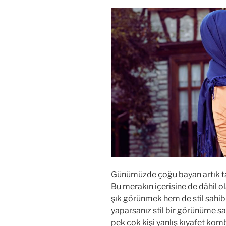
Günümüzde çoğu bayan artık tar
Bu merakın içerisine de dâhil o
şık görünmek hem de stil sahib
yaparsanız stil bir görünüme sah
pek çok kişi yanlış kıyafet kom