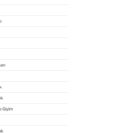
p
man
k
ek
e Giyim
ık