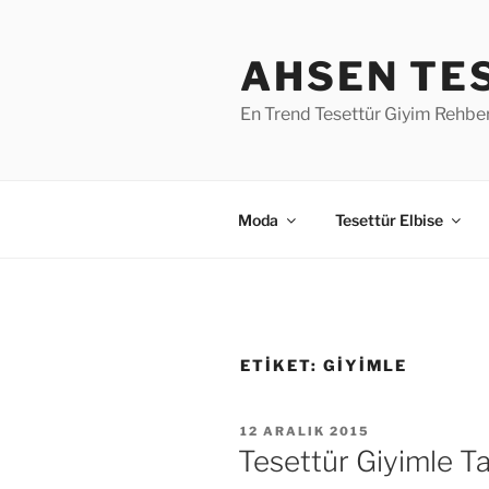
İçeriğe
geç
AHSEN TE
En Trend Tesettür Giyim Rehber
Moda
Tesettür Elbise
ETIKET:
GIYIMLE
YAYIM
12 ARALIK 2015
TARIHI
Tesettür Giyimle Ta