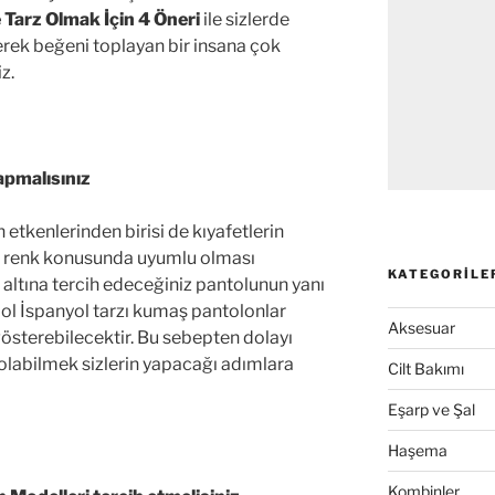
e Tarz Olmak İçin 4 Öneri
ile sizlerde
erek beğeni toplayan bir insana çok
z.
apmalısınız
 etkenlerinden birisi de kıyafetlerin
de renk konusunda uyumlu olması
KATEGORILE
 altına tercih edeceğiniz pantolunun yanı
bol İspanyol tarzı kumaş pantolonlar
Aksesuar
gösterebilecektir. Bu sebepten dolayı
labilmek sizlerin yapacağı adımlara
Cilt Bakımı
Eşarp ve Şal
Haşema
Kombinler