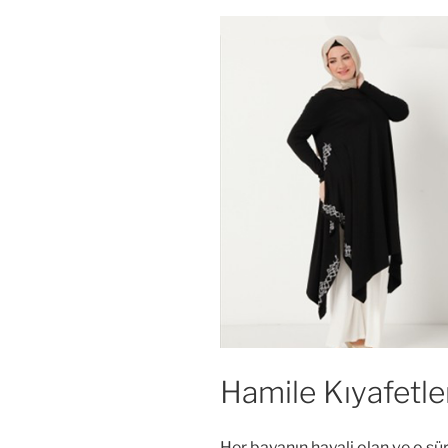
Hamile Kıyafetle
Her bayanın hayali olan ve o sü