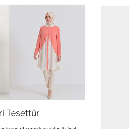
ri Tesettür
reçte vücutta meydana gelen fiziksel