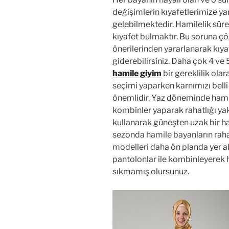
değişimlerin kıyafetlerimize ya
gelebilmektedir. Hamilelik sür
kıyafet bulmaktır. Bu soruna ç
önerilerinden yararlanarak kıyaf
giderebilirsiniz. Daha çok 4 ve
hamile giyim
bir gereklilik ola
seçimi yaparken karnımızı bell
önemlidir. Yaz döneminde hamil
kombinler yaparak rahatlığı y
kullanarak güneşten uzak bir h
sezonda hamile bayanların raha
modelleri daha ön planda yer a
pantolonlar ile kombinleyerek 
sıkmamış olursunuz.