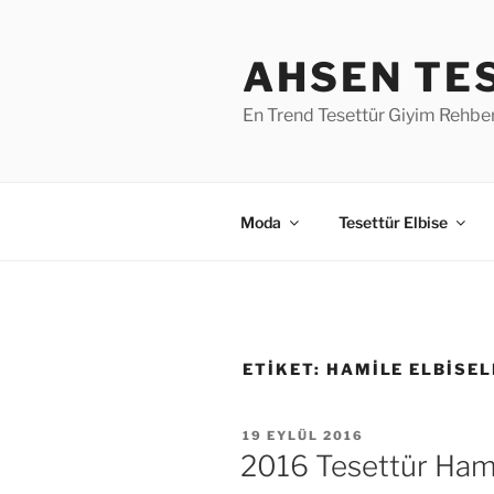
İçeriğe
geç
AHSEN TE
En Trend Tesettür Giyim Rehber
Moda
Tesettür Elbise
ETIKET:
HAMILE ELBISEL
YAYIM
19 EYLÜL 2016
TARIHI
2016 Tesettür Hami