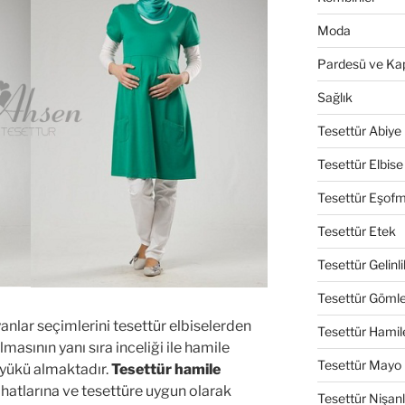
Moda
Pardesü ve Ka
Sağlık
Tesettür Abiye
Tesettür Elbise
Tesettür Eşof
Tesettür Etek
Tesettür Gelinli
Tesettür Göml
nlar seçimlerini tesettür elbiselerden
Tesettür Hamil
lmasının yanı sıra inceliği ile hamile
Tesettür Mayo
 yükü almaktadır.
Tesettür hamile
hatlarına ve tesettüre uygun olarak
Tesettür Nişanl