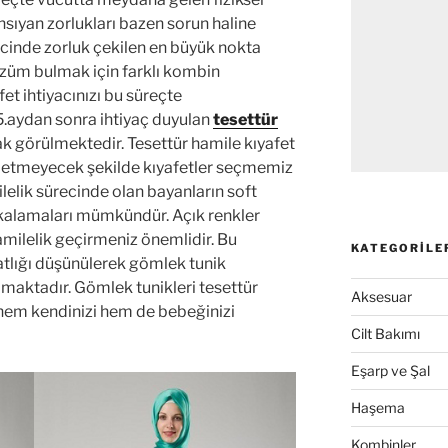
nsıyan zorlukları bazen sorun haline
ecinde zorluk çekilen en büyük nokta
özüm bulmak için farklı kombin
et ihtiyacınızı bu süreçte
 5.aydan sonra ihtiyaç duyulan
tesettür
rak görülmektedir. Tesettür hamile kıyafet
i etmeyecek şekilde kıyafetler seçmemiz
elik sürecinde olan bayanların soft
akalamaları mümkündür. Açık renkler
amilelik geçirmeniz önemlidir. Bu
KATEGORILE
tlığı düşünülerek gömlek tunik
lmaktadır. Gömlek tunikleri tesettür
Aksesuar
hem kendinizi hem de bebeğinizi
Cilt Bakımı
Eşarp ve Şal
Haşema
Kombinler