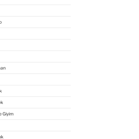
p
man
k
ek
e Giyim
ık