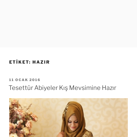
ETIKET:
HAZIR
YAYIM
11 OCAK 2016
TARIHI
Tesettür Abiyeler Kış Mevsimine Hazır