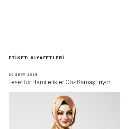
ETIKET:
KIYAFETLERI
YAYIM
30 EKIM 2015
TARIHI
Tesettür Hamilelikler Göz Kamaştırıyor