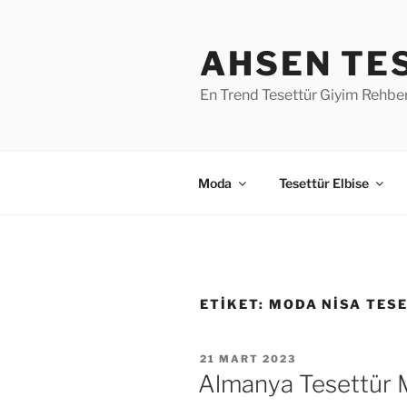
İçeriğe
geç
AHSEN TE
En Trend Tesettür Giyim Rehber
Moda
Tesettür Elbise
ETIKET:
MODA NISA TES
YAYIM
21 MART 2023
TARIHI
Almanya Tesettür 