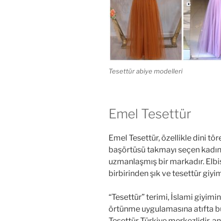
Tesettür abiye modelleri
Emel Tesettür
Emel Tesettür, özellikle dini tö
başörtüsü takmayı seçen kadınl
uzmanlaşmış bir markadır. Elbise
birbirinden şık ve tesettür giyi
“Tesettür” terimi, İslami giyimin
örtünme uygulamasına atıfta bu
Tesettür Türkiye merkezlidir, 