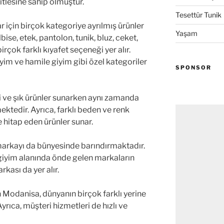
itlesine sahip olmuştur.
Tesettür Tunik
r için birçok kategoriye ayrılmış ürünler
Yaşam
lbise, etek, pantolon, tunik, bluz, ceket,
irçok farklı kıyafet seçeneği yer alır.
giyim ve hamile giyim gibi özel kategoriler
SPONSOR
i ve şık ürünler sunarken aynı zamanda
ektedir. Ayrıca, farklı beden ve renk
 hitap eden ürünler sunar.
markayı da bünyesinde barındırmaktadır.
giyim alanında önde gelen markaların
kası da yer alır.
 Modanisa, dünyanın birçok farklı yerine
rıca, müşteri hizmetleri de hızlı ve