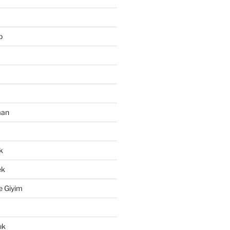
p
man
k
ek
e Giyim
ık