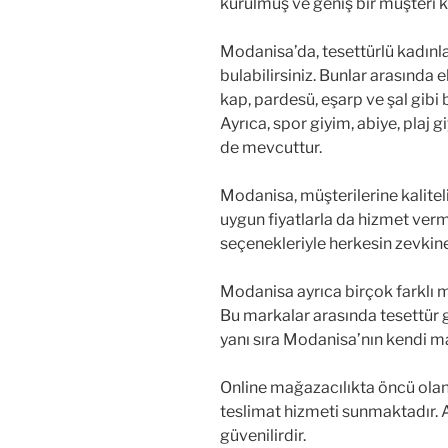
kurulmuş ve geniş bir müşteri k
Modanisa’da, tesettürlü kadınla
bulabilirsiniz. Bunlar arasında e
kap, pardesü, eşarp ve şal gibi b
Ayrıca, spor giyim, abiye, plaj 
de mevcuttur.
Modanisa, müşterilerine kalitel
uygun fiyatlarla da hizmet verm
seçenekleriyle herkesin zevkine
Modanisa ayrıca birçok farklı 
Bu markalar arasında tesettür 
yanı sıra Modanisa’nın kendi mar
Online mağazacılıkta öncü olan
teslimat hizmeti sunmaktadır. Ay
güvenilirdir.