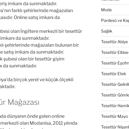
eriş imkanı da sunmaktadır.
Moda
nın farklı şehirlerinde mağazaları
asıdır. Online satış imkanı da
Pardesü ve Ka
Sağlık
si olan İngiltere merkezli bir tesettür
ş imkanı da sunmaktadır.
Tesettür Abiye
lı şehirlerinde mağazaları bulunan bir
ne satış imkanı da sunmaktadır.
Tesettür Elbise
 şubesi olan bir tesettür giyim
Tesettür Eşof
nı da sunmaktadır.
Tesettür Etek
ya’da birçok yerel ve küçük ölçekli
Tesettür Gelinli
ktadır.
Tesettür Göml
ür Mağazası
Tesettür Hamil
nda dünyanın önde gelen online
Tesettür Mayo
 merkezli olan Modanisa, 2011 yılında
Tesettür Nişanl