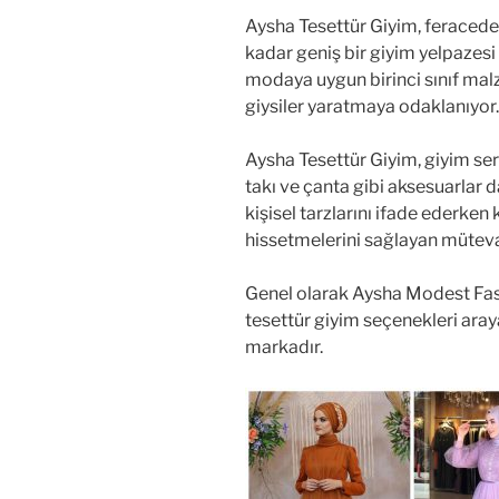
Aysha Tesettür Giyim, feraceden
kadar geniş bir giyim yelpazes
modaya uygun birinci sınıf malz
giysiler yaratmaya odaklanıyor.
Aysha Tesettür Giyim, giyim se
takı ve çanta gibi aksesuarlar 
kişisel tarzlarını ifade ederken
hissetmelerini sağlayan mütev
Genel olarak Aysha Modest Fash
tesettür giyim seçenekleri aray
markadır.