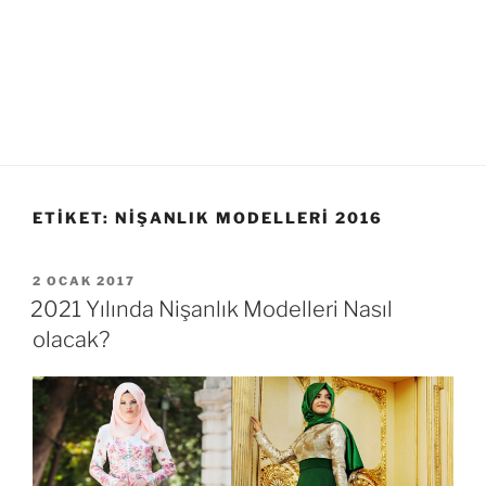
ETIKET:
NIŞANLIK MODELLERI 2016
YAYIM
2 OCAK 2017
TARIHI
2021 Yılında Nişanlık Modelleri Nasıl
olacak?