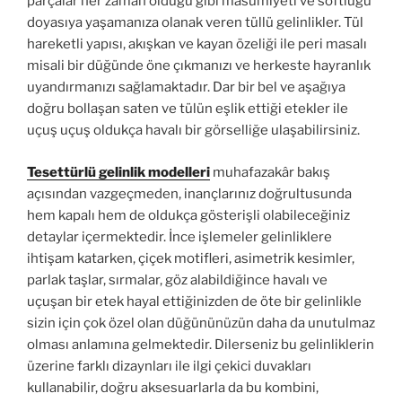
parçalar her zaman olduğu gibi masumiyeti ve softluğu
doyasıya yaşamanıza olanak veren tüllü gelinlikler. Tül
hareketli yapısı, akışkan ve kayan özeliği ile peri masalı
misali bir düğünde öne çıkmanızı ve herkeste hayranlık
uyandırmanızı sağlamaktadır. Dar bir bel ve aşağıya
doğru bollaşan saten ve tülün eşlik ettiği etekler ile
uçuş uçuş oldukça havalı bir görselliğe ulaşabilirsiniz.
Tesettürlü gelinlik modelleri
muhafazakâr bakış
açısından vazgeçmeden, inançlarınız doğrultusunda
hem kapalı hem de oldukça gösterişli olabileceğiniz
detaylar içermektedir. İnce işlemeler gelinliklere
ihtişam katarken, çiçek motifleri, asimetrik kesimler,
parlak taşlar, sırmalar, göz alabildiğince havalı ve
uçuşan bir etek hayal ettiğinizden de öte bir gelinlikle
sizin için çok özel olan düğününüzün daha da unutulmaz
olması anlamına gelmektedir. Dilerseniz bu gelinliklerin
üzerine farklı dizaynları ile ilgi çekici duvakları
kullanabilir, doğru aksesuarlarla da bu kombini,