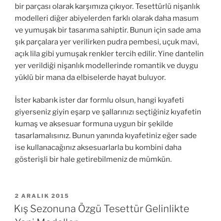
bir parçası olarak karşımıza çıkıyor. Tesettürlü nişanlık
modelleri diğer abiyelerden farklı olarak daha masum
ve yumuşak bir tasarıma sahiptir. Bunun için sade ama
şık parçalara yer verilirken pudra pembesi, uçuk mavi,
açık lila gibi yumuşak renkler tercih edilir. Yine dantelin
yer verildiği nişanlık modellerinde romantik ve duygu
yüklü bir mana da elbiselerde hayat buluyor.
İster kabarık ister dar formlu olsun, hangi kıyafeti
giyerseniz giyin eşarp ve şallarınızı seçtiğiniz kıyafetin
kumaş ve aksesuar formuna uygun bir şekilde
tasarlamalısınız. Bunun yanında kıyafetiniz eğer sade
ise kullanacağınız aksesuarlarla bu kombini daha
gösterişli bir hale getirebilmeniz de mümkün.
YAYIM
2 ARALIK 2015
TARIHI
Kış Sezonuna Özgü Tesettür Gelinlikte