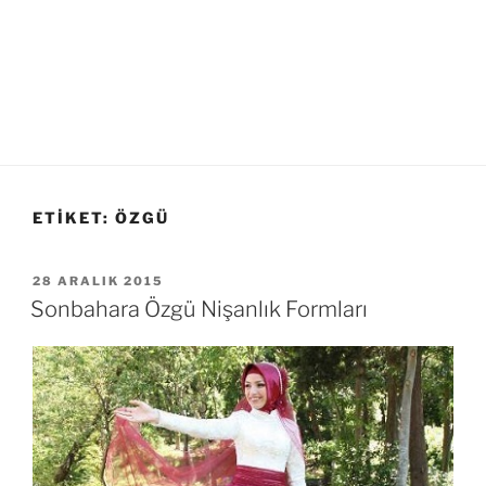
ETIKET:
ÖZGÜ
YAYIM
28 ARALIK 2015
TARIHI
Sonbahara Özgü Nişanlık Formları