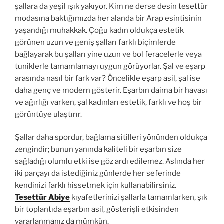
şallara da yeşil ışık yakıyor. Kim ne derse desin tesettür
modasına baktığımızda her alanda bir Arap esintisinin
yaşandığı muhakkak. Çoğu kadın oldukça estetik
görünen uzun ve geniş şalları farklı biçimlerde
bağlayarak bu şalları yine uzun ve bol feracelerle veya
tuniklerle tamamlamayı uygun görüyorlar. Şal ve eşarp
arasında nasıl bir fark var? Öncelikle eşarp asil, şal ise
daha genç ve modern gösterir. Eşarbın daima bir havası
ve ağırlığı varken, şal kadınları estetik, farklı ve hoş bir
görüntüye ulaştırır.
Şallar daha spordur, bağlama sitilleri yönünden oldukça
zengindir; bunun yanında kaliteli bir eşarbın size
sağladığı olumlu etki ise göz ardı edilemez. Aslında her
iki parçayı da istediğiniz günlerde her seferinde
kendinizi farklı hissetmek için kullanabilirsiniz.
Tesettür Abiye
kıyafetlerinizi şallarla tamamlarken, şık
bir toplantıda eşarbın asil, gösterişli etkisinden
yararlanmanız da mümkün.