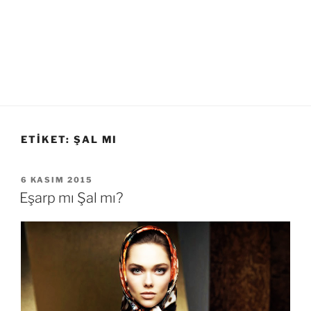
ETIKET:
ŞAL MI
YAYIM
6 KASIM 2015
TARIHI
Eşarp mı Şal mı?