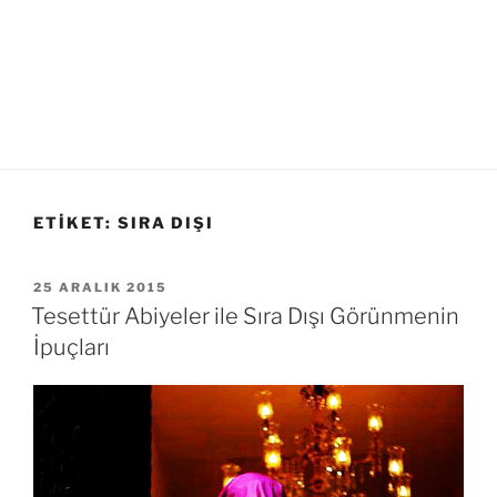
ETIKET:
SIRA DIŞI
YAYIM
25 ARALIK 2015
TARIHI
Tesettür Abiyeler ile Sıra Dışı Görünmenin
İpuçları