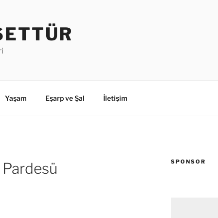
SETTÜR
i
Yaşam
Eşarp ve Şal
İletişim
SPONSOR
şe Pardesü