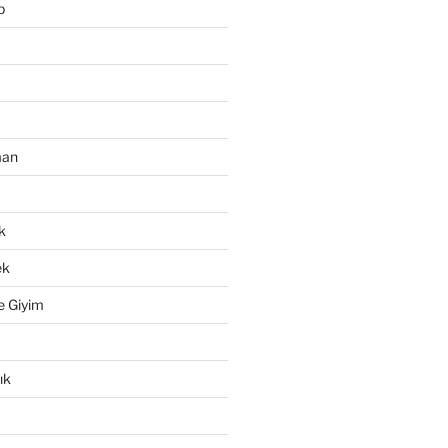
p
man
k
ek
e Giyim
ık