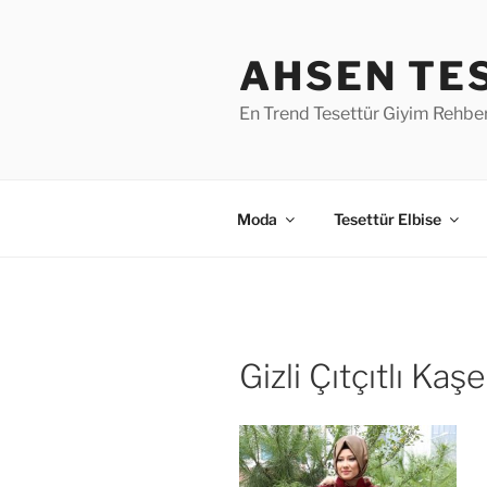
İçeriğe
geç
AHSEN TE
En Trend Tesettür Giyim Rehber
Moda
Tesettür Elbise
Gizli Çıtçıtlı Ka