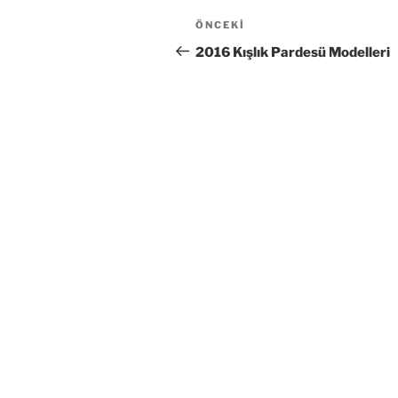
Yazı
Önceki
ÖNCEKI
gezinmesi
Yazı
2016 Kışlık Pardesü Modelleri