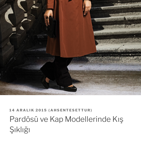
YAYIM
14 ARALIK 2015
(
AHSENTESETTUR
)
TARIHI
Pardösü ve Kap Modellerinde Kış
Şıklığı