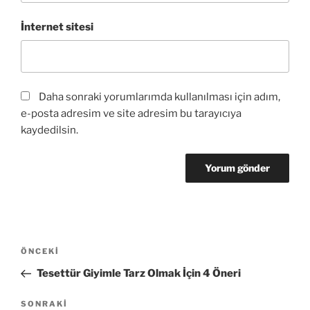
İnternet sitesi
Daha sonraki yorumlarımda kullanılması için adım,
e-posta adresim ve site adresim bu tarayıcıya
kaydedilsin.
Yazı
Önceki
ÖNCEKI
gezinmesi
Yazı
Tesettür Giyimle Tarz Olmak İçin 4 Öneri
Sonraki
SONRAKI