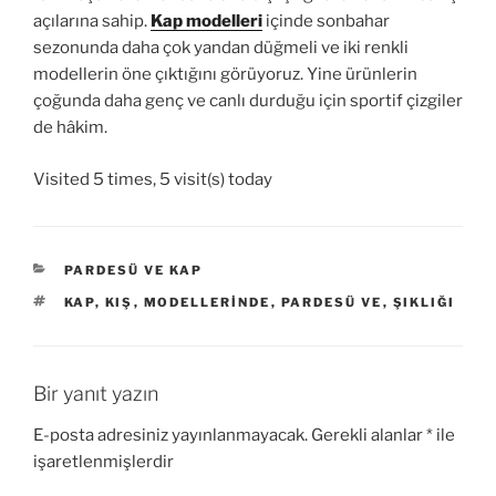
açılarına sahip.
Kap modelleri
içinde sonbahar
sezonunda daha çok yandan düğmeli ve iki renkli
modellerin öne çıktığını görüyoruz. Yine ürünlerin
çoğunda daha genç ve canlı durduğu için sportif çizgiler
de hâkim.
Visited 5 times, 5 visit(s) today
KATEGORILER
PARDESÜ VE KAP
ETIKETLER
KAP
,
KIŞ
,
MODELLERINDE
,
PARDESÜ VE
,
ŞIKLIĞI
Bir yanıt yazın
E-posta adresiniz yayınlanmayacak.
Gerekli alanlar
*
ile
işaretlenmişlerdir