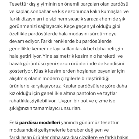
Tesettür dış giyiminin en önemli parçaları olan pardösü
ve kaplar, sonbahar ve kış sezonunda kalın kumaşları ve
farklı dizaynları ile sizi hem sıcacık saracak hem de şık
görünmenizi sağlayacak. Keçe geçen yıl olduğu gibi
özellikle pardösülerde hala modasını sürdürmeye
devam ediyor. Farklı renklerde bu pardösülerde
genellikle kemer detayı kullanılarak bel daha belirgin
hale getiriliyor. Yine asimetrik kesimin o hareketli ve
havalı görüntüsü yeni sezon ürünlerinde de kendisini
gösteriyor. Klasik kesimlerden hoşlanan bayanlar için
alışılmış olanın modern çizgilerle birleştirildiği
ürünlerle karşılaşıyoruz. Kaplar pardösülere göre daha
kız olduğu için genellikle altına pantolon ve taytlar
rahatlıkla giyilebiliyor. Uygun bir bot ve çizme ise
şıklığınızın tamamlayıcı unsurları.
Eski
pardösü modelleri
yanında günümüz tesettür
modasındaki gelişmelerle beraber değişen ve
farklılaşan ürünler daha sıra dışı çizgilere ve farklı bakış