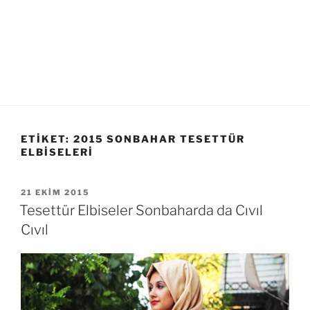
ETIKET:
2015 SONBAHAR TESETTÜR
ELBISELERI
YAYIM
21 EKIM 2015
TARIHI
Tesettür Elbiseler Sonbaharda da Cıvıl
Cıvıl