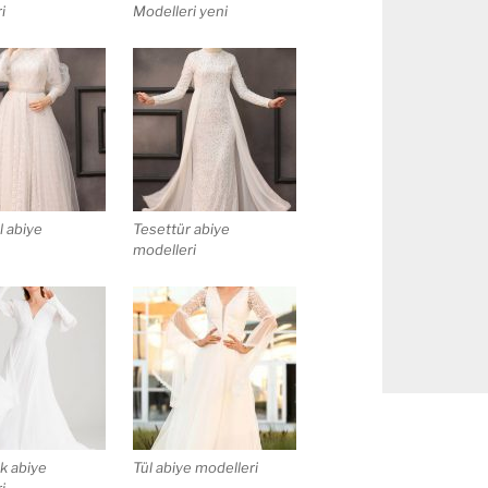
i
Modelleri yeni
l abiye
Tesettür abiye
modelleri
ek abiye
Tül abiye modelleri
i