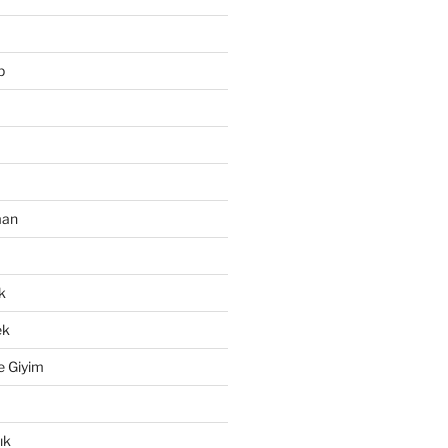
p
man
k
ek
e Giyim
ık