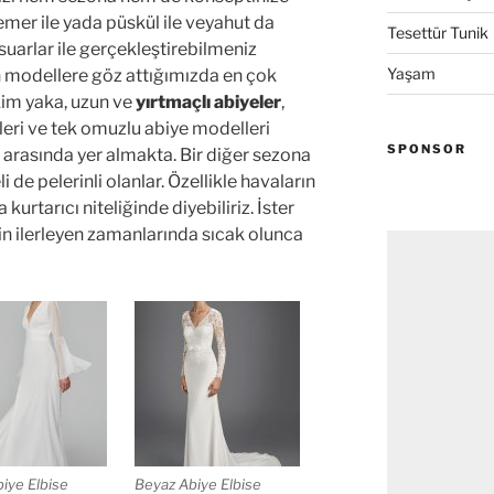
kemer ile yada püskül ile veyahut da
Tesettür Tunik
suarlar ile gerçekleştirebilmeniz
Yaşam
 modellere göz attığımızda en çok
akim yaka, uzun ve
yırtmaçlı abiyeler
,
lleri ve tek omuzlu abiye modelleri
SPONSOR
 arasında yer almakta. Bir diğer sezona
 de pelerinli olanlar. Özellikle havaların
rtarıcı niteliğinde diyebiliriz. İster
zin ilerleyen zamanlarında sıcak olunca
iye Elbise
Beyaz Abiye Elbise