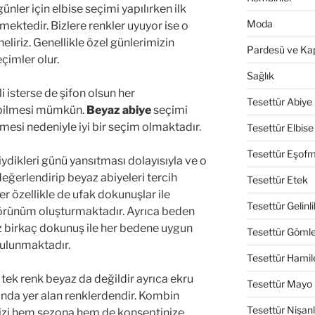
ünler için elbise seçimi yapılırken ilk
Moda
lmektedir. Bizlere renkler uyuyor ise o
iriz. Genellikle özel günlerimizin
Pardesü ve Ka
çimler olur.
Sağlık
li isterse de şifon olsun her
Tesettür Abiye
bilmesi mümkün.
Beyaz abiye
seçimi
esi nedeniyle iyi bir seçim olmaktadır.
Tesettür Elbise
Tesettür Eşof
iydikleri günü yansıtması dolayısıyla ve o
eğerlendirip beyaz abiyeleri tercih
Tesettür Etek
r özellikle de ufak dokunuşlar ile
Tesettür Gelinli
r görünüm oluşturmaktadır. Ayrıca beden
z birkaç dokunuş ile her bedene uygun
Tesettür Göml
ulunmaktadır.
Tesettür Hamil
 tek renk beyaz da değildir ayrıca ekru
Tesettür Mayo
sında yer alan renklerdendir. Kombin
Tesettür Nişanl
nizi hem sezona hem de konseptinize