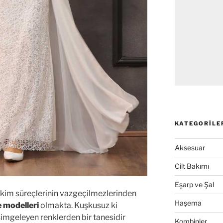
KATEGORILE
Aksesuar
Cilt Bakımı
Eşarp ve Şal
çekim süreçlerinin vazgeçilmezlerinden
Haşema
e modelleri
olmakta. Kuşkusuz ki
i simgeleyen renklerden bir tanesidir
Kombinler