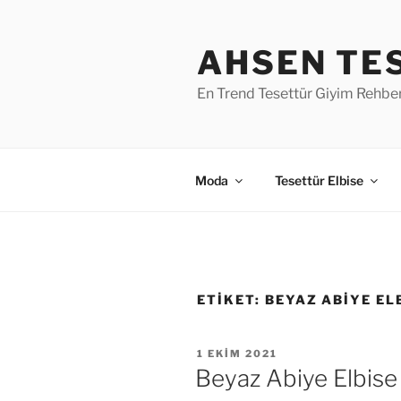
İçeriğe
geç
AHSEN TE
En Trend Tesettür Giyim Rehber
Moda
Tesettür Elbise
ETIKET:
BEYAZ ABIYE EL
YAYIM
1 EKIM 2021
TARIHI
Beyaz Abiye Elbise