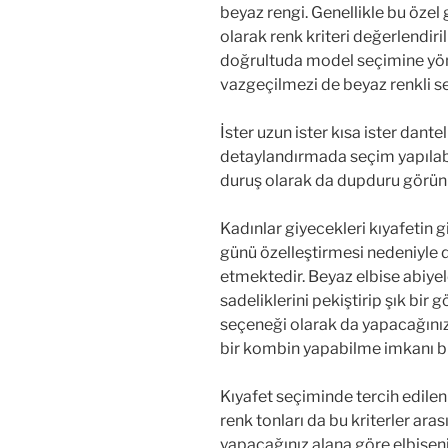
beyaz rengi. Genellikle bu özel g
olarak renk kriteri değerlendiri
doğrultuda model seçimine yönel
vazgeçilmezi de beyaz renkli se
İster uzun ister kısa ister dantel
detaylandırmada seçim yapıla
duruş olarak da dupduru görünm
Kadınlar giyecekleri kıyafetin g
günü özelleştirmesi nedeniyle d
etmektedir. Beyaz elbise abiyele
sadeliklerini pekiştirip şık bi
seçeneği olarak da yapacağını
bir kombin yapabilme imkanı b
Kıyafet seçiminde tercih edilen
renk tonları da bu kriterler ara
yapacağınız alana göre elbise