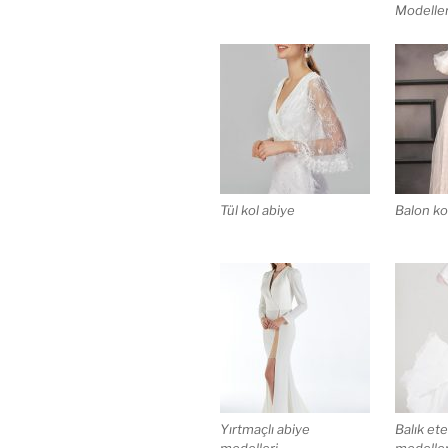
Modeller
Tül kol abiye
Balon ko
Yırtmaçlı abiye
Balık et
modelleri
modeller