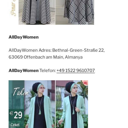
AllDayWomen
AllDayWomen Adres: Bethnal-Green-Straße 22,
63069 Offenbach am Main, Almanya
AllDayWomen
Telefon:
+49 1522 9610707