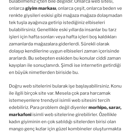
bulabilmeniz içten bile değildir. Onlarca web sitesi,
onlarca
giyim markası
, onlarca çeşit, onlarca beden ve
renkte giysileri eskisi gibi mağaza mağaza dolaşmadan
tek tuşla ayağınıza getirip istediğiniz elbiseleri
bulabilirsiniz. Genellikle eski yıllarda insanlar bu tarz
işleri için hafta sonları veya hafta içleri boş kaldıkları
zamanlarda mağazalara giderlerdi. Sürekli olarak
dolaşıp kendilerine uygun elbiseleri zaman içerisinde
ararlardı. Bu sebepten eskiden bu konular ciddi zaman
kayıpları ile sonuçlanırdı. Şimdi ise internetin getirdiği
en büyük nimetlerden biriside bu.
Doğru web sitelerini bularak işe başlayabilirsiniz. Konu
ile ilgili birçok site var. Mesela çok para harcamak
istemeyenlere trendyol isimli web sitesini tercih
edebiliriz. Para problem değil diyenler
morhipo, sarar,
markafoni
isimli web sitelerine girebilirler. Özellikle
kadın giyiminin en çok satıldığı sitelerden birisi olan
mango genç kızlar için güzel kombineler oluşturmakta