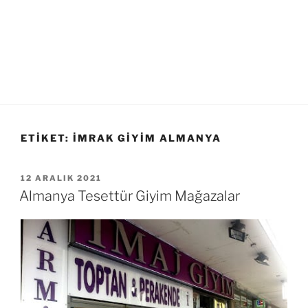
ETIKET:
IMRAK GIYIM ALMANYA
YAYIM
12 ARALIK 2021
TARIHI
Almanya Tesettür Giyim Mağazalar