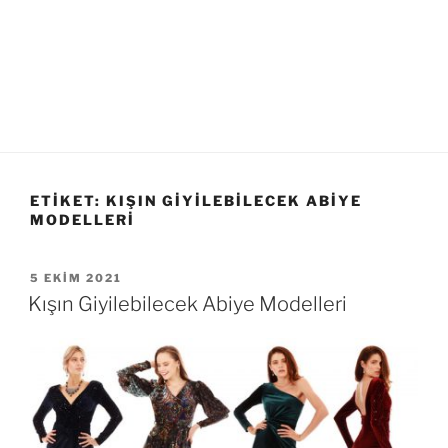
ETIKET:
KIŞIN GIYILEBILECEK ABIYE
MODELLERI
YAYIM
5 EKIM 2021
TARIHI
Kışın Giyilebilecek Abiye Modelleri