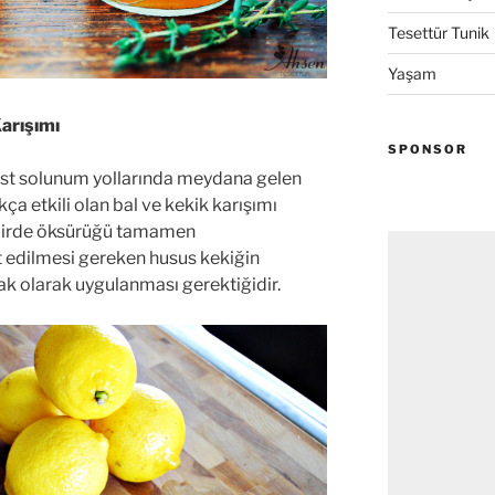
Tesettür Tunik
Yaşam
arışımı
SPONSOR
a üst solunum yollarında meydana gelen
ukça etkili olan bal ve kekik karışımı
kdirde öksürüğü tamamen
 edilmesi gereken husus kekiğin
ak olarak uygulanması gerektiğidir.