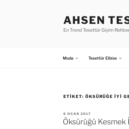
İçeriğe
geç
AHSEN TE
En Trend Tesettür Giyim Rehber
Moda
Tesettür Elbise
ETIKET:
ÖKSÜRÜĞE IYI G
YAYIM
6 OCAK 2017
TARIHI
Öksürüğü Kesmek İ