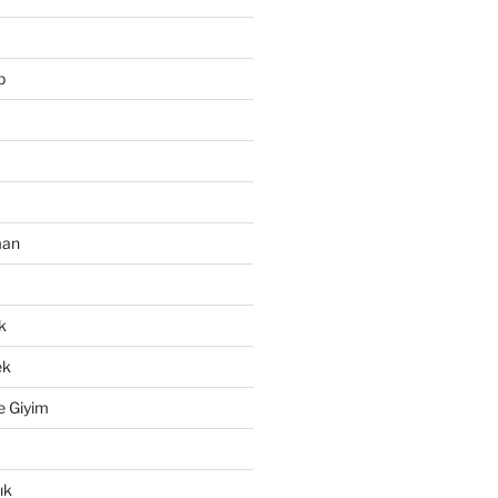
p
man
k
ek
e Giyim
ık