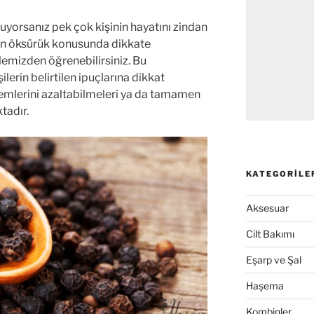
uyorsanız pek çok kişinin hayatını zindan
olan öksürük konusunda dikkate
lemizden öğrenebilirsiniz. Bu
ilerin belirtilen ipuçlarına dikkat
emlerini azaltabilmeleri ya da tamamen
tadır.
KATEGORILE
Aksesuar
Cilt Bakımı
Eşarp ve Şal
Haşema
Kombinler