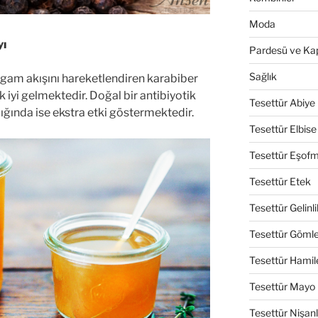
Moda
yı
Pardesü ve Ka
Sağlık
lgam akışını hareketlendiren karabiber
 iyi gelmektedir. Doğal bir antibiyotik
Tesettür Abiye
dığında ise ekstra etki göstermektedir.
Tesettür Elbise
Tesettür Eşof
Tesettür Etek
Tesettür Gelinli
Tesettür Göml
Tesettür Hamil
Tesettür Mayo
Tesettür Nişanl