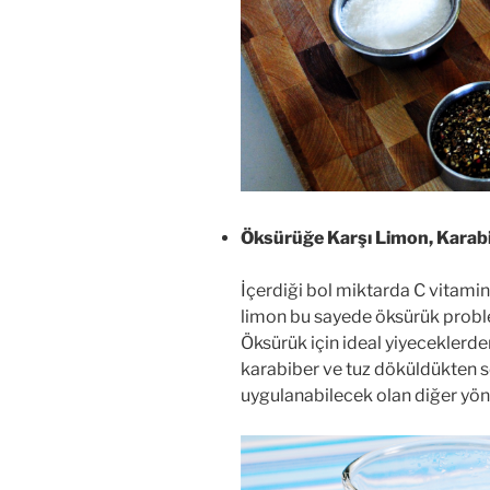
Öksürüğe Karşı Limon, Karabi
İçerdiği bol miktarda C vitamini
limon bu sayede öksürük proble
Öksürük için ideal yiyeceklerde
karabiber ve tuz döküldükten 
uygulanabilecek olan diğer yö