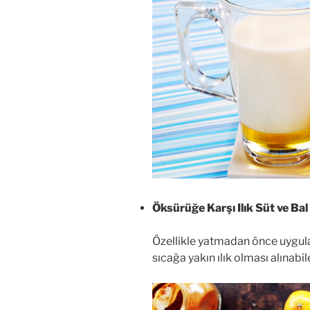
Öksürüğe Karşı Ilık Süt ve Bal
Özellikle yatmadan önce uygul
sıcağa yakın ılık olması alınabi