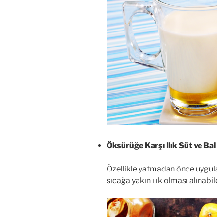
Öksürüğe Karşı Ilık Süt ve Bal
Özellikle yatmadan önce uygul
sıcağa yakın ılık olması alınabi