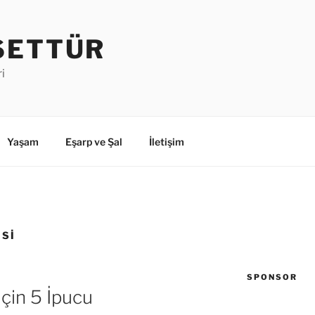
SETTÜR
i
Yaşam
Eşarp ve Şal
İletişim
ISI
SPONSOR
çin 5 İpucu