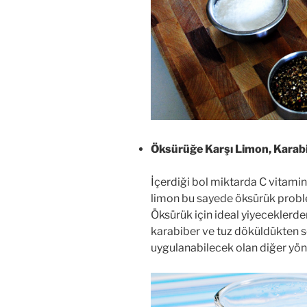
Öksürüğe Karşı Limon, Karabi
İçerdiği bol miktarda C vitamini
limon bu sayede öksürük proble
Öksürük için ideal yiyeceklerde
karabiber ve tuz döküldükten 
uygulanabilecek olan diğer yö