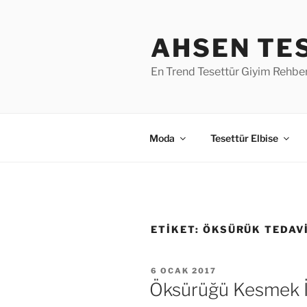
İçeriğe
geç
AHSEN TE
En Trend Tesettür Giyim Rehber
Moda
Tesettür Elbise
ETIKET:
ÖKSÜRÜK TEDAV
YAYIM
6 OCAK 2017
TARIHI
Öksürüğü Kesmek İ