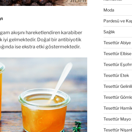
Moda
yı
Pardesü ve Ka
Sağlık
lgam akışını hareketlendiren karabiber
 iyi gelmektedir. Doğal bir antibiyotik
Tesettür Abiye
dığında ise ekstra etki göstermektedir.
Tesettür Elbise
Tesettür Eşof
Tesettür Etek
Tesettür Gelinli
Tesettür Göml
Tesettür Hamil
Tesettür Mayo
Tesettür Nişanl