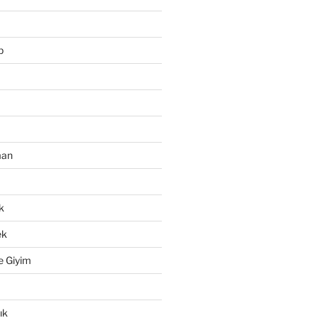
p
man
k
ek
e Giyim
ık