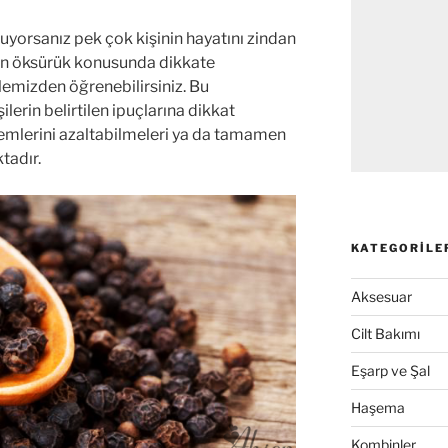
uyorsanız pek çok kişinin hayatını zindan
olan öksürük konusunda dikkate
lemizden öğrenebilirsiniz. Bu
ilerin belirtilen ipuçlarına dikkat
emlerini azaltabilmeleri ya da tamamen
tadır.
KATEGORILE
Aksesuar
Cilt Bakımı
Eşarp ve Şal
Haşema
Kombinler