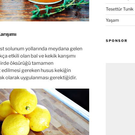
Tesettür Tunik
Yaşam
arışımı
SPONSOR
a üst solunum yollarında meydana gelen
ukça etkili olan bal ve kekik karışımı
kdirde öksürüğü tamamen
 edilmesi gereken husus kekiğin
ak olarak uygulanması gerektiğidir.