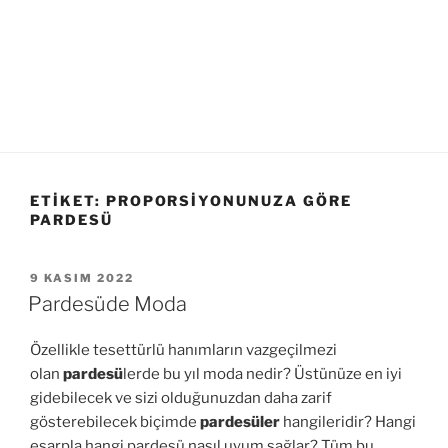
ETIKET:
PROPORSIYONUNUZA GÖRE
PARDESÜ
YAYIM
9 KASIM 2022
TARIHI
Pardesüde Moda
Özellikle tesettürlü hanımların vazgeçilmezi
olan
pardesü
lerde bu yıl moda nedir? Üstünüze en iyi
gidebilecek ve sizi olduğunuzdan daha zarif
gösterebilecek biçimde
pardesüler
hangileridir? Hangi
eşarpla hangi pardesü nasıl uyum sağlar? Tüm bu