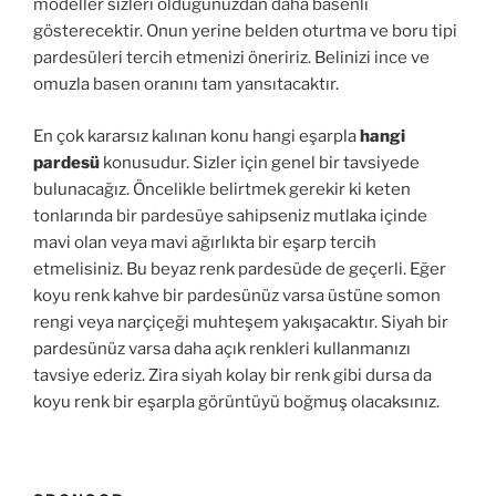
modeller sizleri olduğunuzdan daha basenli
gösterecektir. Onun yerine belden oturtma ve boru tipi
pardesüleri tercih etmenizi öneririz. Belinizi ince ve
omuzla basen oranını tam yansıtacaktır.
En çok kararsız kalınan konu hangi eşarpla
hangi
pardesü
konusudur. Sizler için genel bir tavsiyede
bulunacağız. Öncelikle belirtmek gerekir ki keten
tonlarında bir pardesüye sahipseniz mutlaka içinde
mavi olan veya mavi ağırlıkta bir eşarp tercih
etmelisiniz. Bu beyaz renk pardesüde de geçerli. Eğer
koyu renk kahve bir pardesünüz varsa üstüne somon
rengi veya narçiçeği muhteşem yakışacaktır. Siyah bir
pardesünüz varsa daha açık renkleri kullanmanızı
tavsiye ederiz. Zira siyah kolay bir renk gibi dursa da
koyu renk bir eşarpla görüntüyü boğmuş olacaksınız.