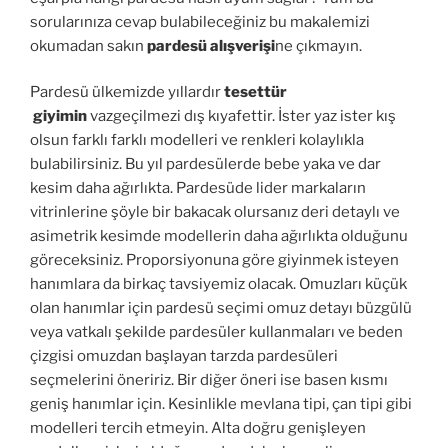
sorularınıza cevap bulabileceğiniz bu makalemizi
okumadan sakın
pardesü alışverişi
ne çıkmayın.
Pardesü ülkemizde yıllardır
tesettür
giyimin
vazgeçilmezi dış kıyafettir. İster yaz ister kış
olsun farklı farklı modelleri ve renkleri kolaylıkla
bulabilirsiniz. Bu yıl pardesülerde bebe yaka ve dar
kesim daha ağırlıkta. Pardesüde lider markaların
vitrinlerine şöyle bir bakacak olursanız deri detaylı ve
asimetrik kesimde modellerin daha ağırlıkta olduğunu
göreceksiniz. Proporsiyonuna göre giyinmek isteyen
hanımlara da birkaç tavsiyemiz olacak. Omuzları küçük
olan hanımlar için pardesü seçimi omuz detayı büzgülü
veya vatkalı şekilde pardesüler kullanmaları ve beden
çizgisi omuzdan başlayan tarzda pardesüleri
seçmelerini öneririz. Bir diğer öneri ise basen kısmı
geniş hanımlar için. Kesinlikle mevlana tipi, çan tipi gibi
modelleri tercih etmeyin. Alta doğru genişleyen