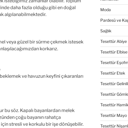
k istediğimiz zamanlar olabilir. Toplum
rinde daha fazla olduğu gibi en doğal
Moda
ak algılanabilmektedir.
Pardesü ve Ka
Sağlık
Tesettür Abiye
mel veya güzel bir sürme çekmek istesek
anlaşılacağımızdan korkarız.
Tesettür Elbise
Tesettür Eşof
e
Tesettür Etek
e beklemek ve havuzun keyfini çıkaranları
Tesettür Gelinli
Tesettür Göml
Tesettür Hamil
 bu söz. Kapalı bayanlardan melek
Tesettür Mayo
yüzünden çoğu bayanın rahatça
çin stresli ve korkulu bir işe dönüşebilir.
Tesettür Nişanl