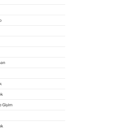
p
man
k
ek
e Giyim
ık