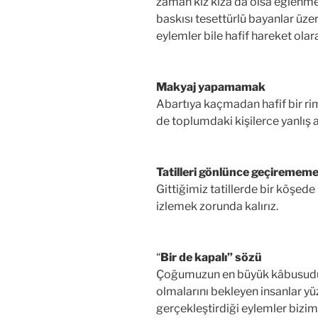
zaman kız kıza da olsa eğlenme
baskısı tesettürlü bayanlar üze
eylemler bile hafif hareket olar
Makyaj yapamamak
Abartıya kaçmadan hafif bir ri
de toplumdaki kişilerce yanlış 
Tatilleri gönlünce geçiremem
Gittiğimiz tatillerde bir köşed
izlemek zorunda kalırız.
“
Bir de kapalı” sözü
Çoğumuzun en büyük kâbusudur
olmalarını bekleyen insanlar 
gerçekleştirdiği eylemler bizim i