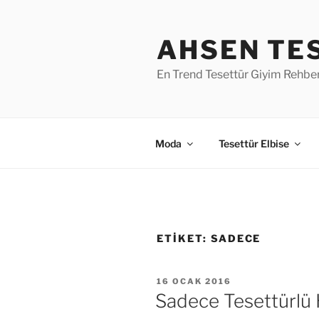
İçeriğe
geç
AHSEN TE
En Trend Tesettür Giyim Rehber
Moda
Tesettür Elbise
ETIKET:
SADECE
YAYIM
16 OCAK 2016
TARIHI
Sadece Tesettürlü 