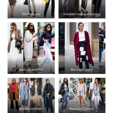
Stil illüzyonu
Yüsekbel pantolon kombin
Jean stil önerileri
Bol kesim giyim
Kombin önerileri
Boyfriend gömlek