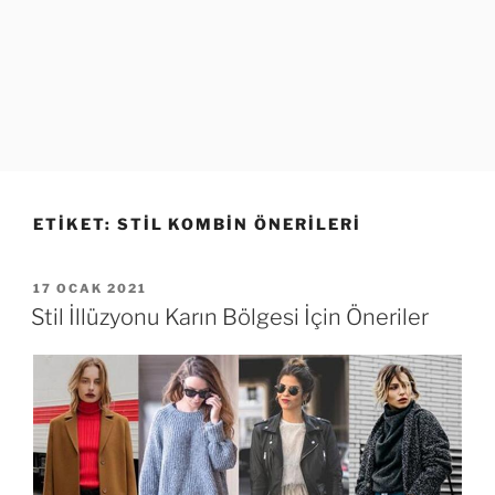
ETIKET:
STIL KOMBIN ÖNERILERI
YAYIM
17 OCAK 2021
TARIHI
Stil İllüzyonu Karın Bölgesi İçin Öneriler