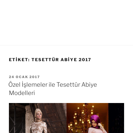
ETIKET:
TESETTÜR ABIYE 2017
YAYIM
24 OCAK 2017
TARIHI
Özel İşlemeler ile Tesettür Abiye
Modelleri