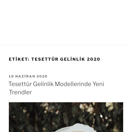
ETIKET:
TESETTÜR GELINLIK 2020
YAYIM
10 HAZIRAN 2020
TARIHI
Tesettür Gelinlik Modellerinde Yeni
Trendler