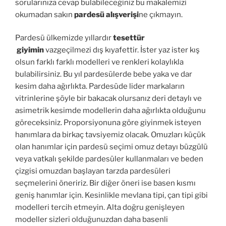
sorularınıza cevap bulabileceğiniz bu makalemizi
okumadan sakın
pardesü alışverişi
ne çıkmayın.
Pardesü ülkemizde yıllardır
tesettür
giyimin
vazgeçilmezi dış kıyafettir. İster yaz ister kış
olsun farklı farklı modelleri ve renkleri kolaylıkla
bulabilirsiniz. Bu yıl pardesülerde bebe yaka ve dar
kesim daha ağırlıkta. Pardesüde lider markaların
vitrinlerine şöyle bir bakacak olursanız deri detaylı ve
asimetrik kesimde modellerin daha ağırlıkta olduğunu
göreceksiniz. Proporsiyonuna göre giyinmek isteyen
hanımlara da birkaç tavsiyemiz olacak. Omuzları küçük
olan hanımlar için pardesü seçimi omuz detayı büzgülü
veya vatkalı şekilde pardesüler kullanmaları ve beden
çizgisi omuzdan başlayan tarzda pardesüleri
seçmelerini öneririz. Bir diğer öneri ise basen kısmı
geniş hanımlar için. Kesinlikle mevlana tipi, çan tipi gibi
modelleri tercih etmeyin. Alta doğru genişleyen
modeller sizleri olduğunuzdan daha basenli