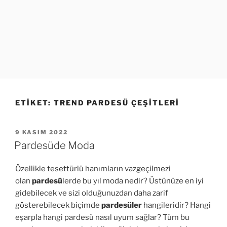
ETIKET:
TREND PARDESÜ ÇEŞITLERI
YAYIM
9 KASIM 2022
TARIHI
Pardesüde Moda
Özellikle tesettürlü hanımların vazgeçilmezi
olan
pardesü
lerde bu yıl moda nedir? Üstünüze en iyi
gidebilecek ve sizi olduğunuzdan daha zarif
gösterebilecek biçimde
pardesüler
hangileridir? Hangi
eşarpla hangi pardesü nasıl uyum sağlar? Tüm bu