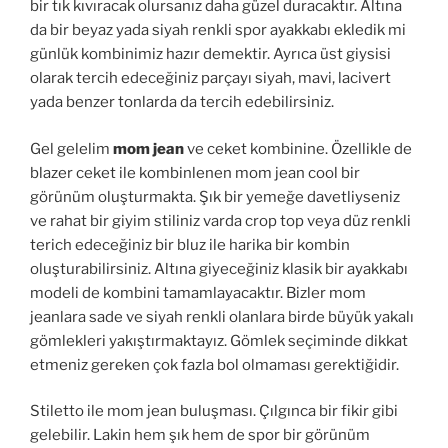
bir tık kıvıracak olursanız daha güzel duracaktır. Altına
da bir beyaz yada siyah renkli spor ayakkabı ekledik mi
günlük kombinimiz hazır demektir. Ayrıca üst giysisi
olarak tercih edeceğiniz parçayı siyah, mavi, lacivert
yada benzer tonlarda da tercih edebilirsiniz.
Gel gelelim
mom jean
ve ceket kombinine. Özellikle de
blazer ceket ile kombinlenen mom jean cool bir
görünüm oluşturmakta. Şık bir yemeğe davetliyseniz
ve rahat bir giyim stiliniz varda crop top veya düz renkli
terich edeceğiniz bir bluz ile harika bir kombin
oluşturabilirsiniz. Altına giyeceğiniz klasik bir ayakkabı
modeli de kombini tamamlayacaktır. Bizler mom
jeanlara sade ve siyah renkli olanlara birde büyük yakalı
gömlekleri yakıştırmaktayız. Gömlek seçiminde dikkat
etmeniz gereken çok fazla bol olmaması gerektiğidir.
Stiletto ile mom jean buluşması. Çılgınca bir fikir gibi
gelebilir. Lakin hem şık hem de spor bir görünüm