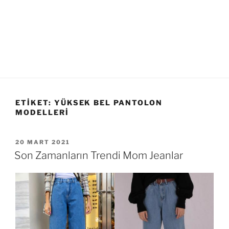
ETIKET:
YÜKSEK BEL PANTOLON
MODELLERI
YAYIM
20 MART 2021
TARIHI
Son Zamanların Trendi Mom Jeanlar