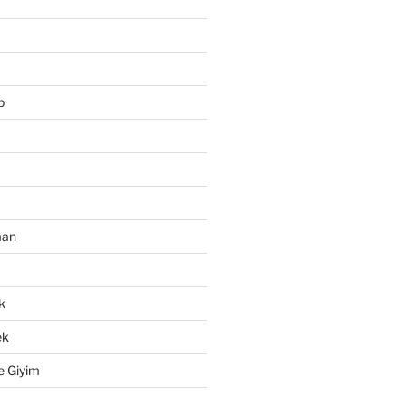
p
man
k
ek
e Giyim