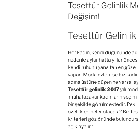
TARIHI
Tesettür Gelinlik 
Değişim!
Tesettür Gelinli
Her kadın, kendi düğününde ade
nedenle aylar hatta yıllar önces
kendi ruhunu yansıtan en güzel 
yapar. Moda evleri ise biz kadın
adına üstüne düşen ne varsa layı
Tesettür gelinlik 2017
yılı mod
muhafazakar kadınların seçim ş
bir şekilde görülmektedir. Peki 
özellikleri neler olacak ? Biz te
kriterleri göz önünde bulundur
açıklayalım.