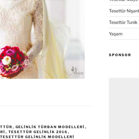
Tesettür Nişanl
Tesettür Tunik
Yaşam
SPONSOR
ETTÜR
,
GELINLIK TÜRBAN MODELLERI
,
ERI
,
TESETTÜR GELINLIK 2016
,
TESETTÜR GELINLIK MODELLERI