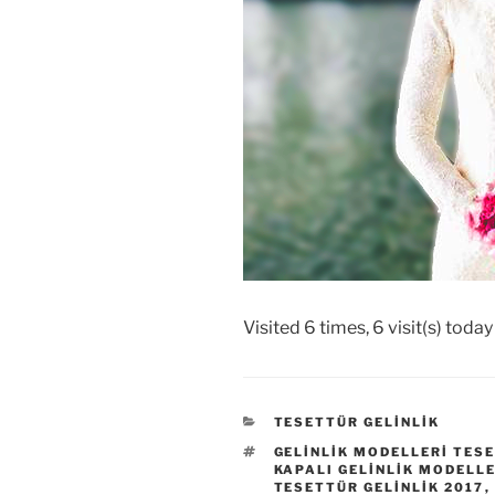
Visited 6 times, 6 visit(s) today
KATEGORILER
TESETTÜR GELINLIK
ETIKETLER
GELINLIK MODELLERI TES
KAPALI GELINLIK MODELL
TESETTÜR GELINLIK 2017
,