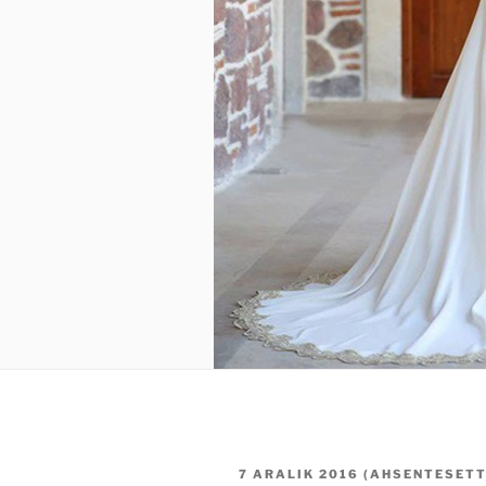
YAYIM
7 ARALIK 2016
(
AHSENTESET