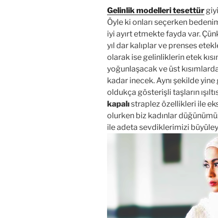
Gelinlik modelleri tesettür
giy
Öyle ki onları seçerken bedenim
iyi ayırt etmekte fayda var. Çü
yıl dar kalıplar ve prenses ete
olarak ise gelinliklerin etek kı
yoğunlaşacak ve üst kısımlarda 
kadar inecek. Aynı şekilde yine 
oldukça gösterişli taşların ışıltı
kapalı
straplez özellikleri ile 
olurken biz kadınlar düğünüm
ile adeta sevdiklerimizi büyüle