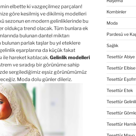
Haşema
imin elbette ki vazgeçilmez parçaları!
Kombinler
ize göre kesilmiş ve dikilmiş modelleri
nkü sezonun en modern gelinliklerinde bu
Moda
kler oldukça trend olacak. Tüm bunlara ek
Pardesü ve Ka
sımlarında bulunan dantel miktarı
bulunan parlak taşlar bu yıl eteklere
Sağlık
gelinlik eşarplarına da küçük fakat
Tesettür Abiye
sı ile hareket katılacak.
Gelinlik modelleri
ekstrem ve sıradışı bir görünüme sahip
Tesettür Elbise
üzde sergilediğimiz eşsiz görünümümüz
yeceğiz. Moda dolu günler dileriz.
Tesettür Eşof
Tesettür Etek
Tesettür Gelinli
Tesettür Göml
Tesettür Hamil
Tesettür Mayo