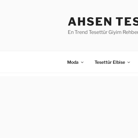
İçeriğe
geç
AHSEN TE
En Trend Tesettür Giyim Rehber
Moda
Tesettür Elbise