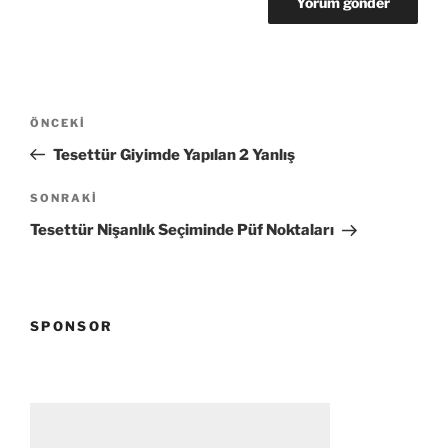
Yazı
Önceki
ÖNCEKI
gezinmesi
Yazı
Tesettür Giyimde Yapılan 2 Yanlış
Sonraki
SONRAKI
Yazı
Tesettür Nişanlık Seçiminde Püf Noktaları
SPONSOR