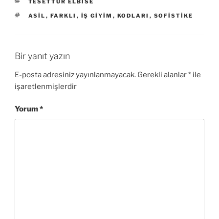
KATEGORILER
TESETTÜR ELBISE
ETIKETLER
ASIL
,
FARKLI
,
IŞ GIYIM
,
KODLARI
,
SOFISTIKE
Bir yanıt yazın
E-posta adresiniz yayınlanmayacak.
Gerekli alanlar
*
ile
işaretlenmişlerdir
Yorum
*