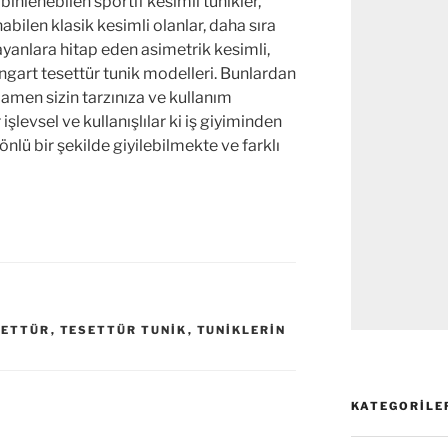
nlenebilen sportif kesimli tunikler,
ilen klasik kesimli olanlar, daha sıra
ayanlara hitap eden asimetrik kesimli,
ngart tesettür tunik modelleri. Bunlardan
amen sizin tarzınıza ve kullanım
 işlevsel ve kullanışlılar ki iş giyiminden
nlü bir şekilde giyilebilmekte ve farklı
SETTÜR
,
TESETTÜR TUNIK
,
TUNIKLERIN
KATEGORILE