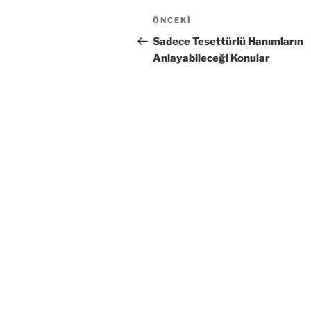
Yazı
Önceki
ÖNCEKI
gezinmesi
Yazı
Sadece Tesettürlü Hanımların
Anlayabileceği Konular