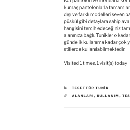
Kot pantolon ve montlarla kombi
kumaş pantolonlarla tamamlanab
dışı ve farklı modelleri seven b
püskül gibi detaylara sahip ava
hangisini tercih edeceğiniz tam
alanınıza bağlı. Tunikler o kadar
gündelik kullanıma kadar çok yö
stillerde kullanılabilmektedir.
Visited 1 times, 1 visit(s) today
KATEGORILER
TESETTÜR TUNIK
ETIKETLER
ALANLARI
,
KULLANIM
,
TE