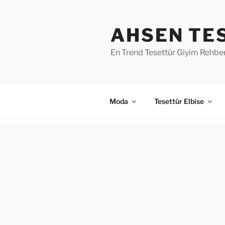
İçeriğe
geç
AHSEN TE
En Trend Tesettür Giyim Rehber
Moda
Tesettür Elbise