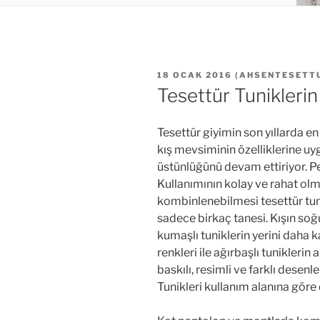
YAYIM
18 OCAK 2016
(
AHSENTESETT
TARIHI
Tesettür Tuniklerin
Tesettür giyimin son yıllarda en
kış mevsiminin özelliklerine uy
üstünlüğünü devam ettiriyor. Pek
Kullanımının kolay ve rahat olm
kombinlenebilmesi tesettür tun
sadece birkaç tanesi. Kışın soğ
kumaşlı tuniklerin yerini daha 
renkleri ile ağırbaşlı tuniklerin
baskılı, resimli ve farklı desenle
Tunikleri kullanım alanına göre d