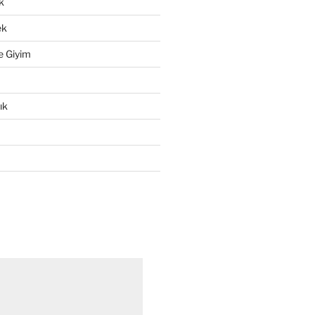
k
ek
e Giyim
ık